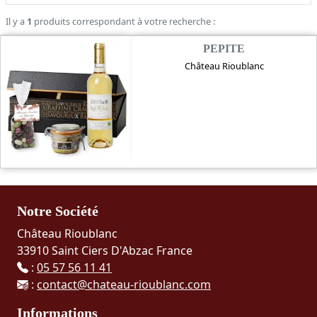
Il y a
1
produits correspondant à votre recherche :
PEPITE
Château Rioublanc
Notre Société
Château Rioublanc
33910 Saint Ciers D'Abzac France
:
05 57 56 11 41
:
contact@chateau-rioublanc.com
Informations