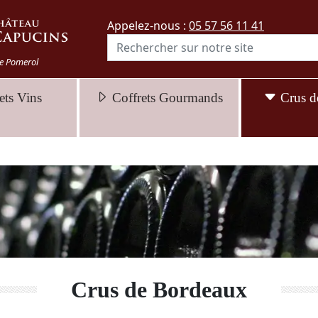
Appelez-nous :
05 57 56 11 41
e Pomerol
ets Vins
Coffrets Gourmands
Crus d
Crus de Bordeaux