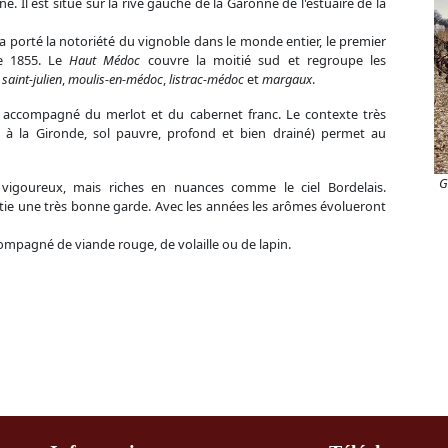
 Il est situé sur la rive gauche de la Garonne de l'estuaire de la
a porté la notoriété du vignoble dans le monde entier, le premier
e 1855. Le
Haut Médoc
couvre la moitié sud et regroupe les
,
saint-julien
,
moulis-en-médoc
,
listrac-médoc
et
margaux
.
, accompagné du merlot et du cabernet franc. Le contexte très
et à la Gironde, sol pauvre, profond et bien drainé) permet au
G
vigoureux, mais riches en nuances comme le ciel Bordelais.
ie une très bonne garde. Avec les années les arômes évolueront
mpagné de viande rouge, de volaille ou de lapin.