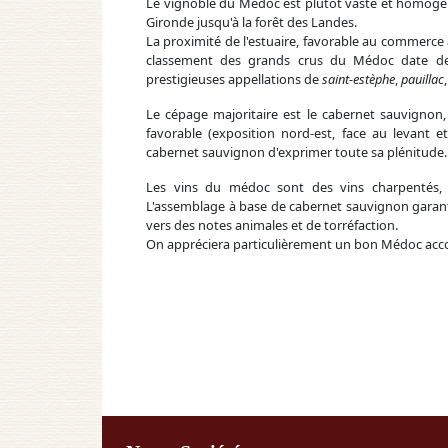
Le vignoble du Médoc est plutôt vaste et homogène.
Gironde jusqu'à la forêt des Landes.
La proximité de l'estuaire, favorable au commerce 
classement des grands crus du Médoc date d
prestigieuses appellations de
saint-estèphe
,
pauillac
Le cépage majoritaire est le cabernet sauvignon
favorable (exposition nord-est, face au levant 
cabernet sauvignon d'exprimer toute sa plénitude.
Les vins du médoc sont des vins charpentés, 
L'assemblage à base de cabernet sauvignon garant
vers des notes animales et de torréfaction.
On appréciera particulièrement un bon Médoc acco