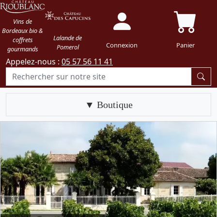
Vins de
Bordeaux bio &
Lalande de
coffrets
Connexion
Panier
Pomerol
gourmands
Appelez-nous :
05 57 56 11 41
Boutique