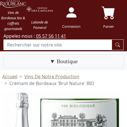
Vins de
Bordeaux bio &
Lalande de
coffrets
Connexion
Panier
Pomerol
gourmands
Appelez-nous :
05 57 56 11 41
Boutique
Accueil
Vins De Notre Production
Crémant de Bordeaux 'Brut Nature' BIO