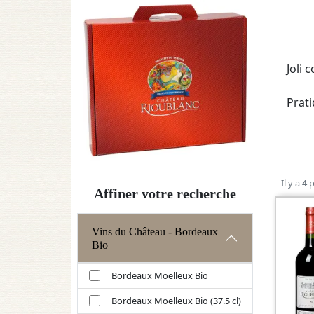
Joli 
Prati
Il y a
4
p
Affiner votre recherche
Vins du Château - Bordeaux
Bio
Bordeaux Moelleux Bio
Bordeaux Moelleux Bio (37.5 cl)