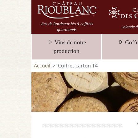
Vins de Bordeaux bio & coffrets
Lalande d
gourmands
Vins de notre
Coffr
production
Accueil
Coffret carton T4