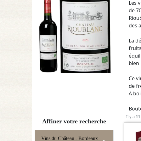
Les v
de 7
Rioub
des 
La dé
fruit
équil
bien 
Ce vi
de f
A boi
Boute
Il y a
11
Affiner votre recherche
Vins du Château - Bordeaux