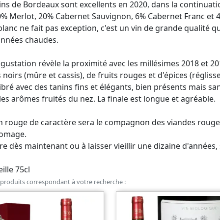
ins de Bordeaux sont excellents en 2020, dans la continuat
0% Merlot, 20% Cabernet Sauvignon, 6% Cabernet Franc et 4
lanc ne fait pas exception, c'est un vin de grande qualité q
années chaudes.
gustation révèle la proximité avec les millésimes 2018 et 2
s noirs (mûre et cassis), de fruits rouges et d'épices (réglisse
ibré avec des tanins fins et élégants, bien présents mais s
les arômes fruités du nez. La finale est longue et agréable.
n rouge de caractère sera le compagnon des viandes rouges,
romage.
re dès maintenant ou à laisser vieillir une dizaine d'années,
ille 75cl
produits correspondant à votre recherche :