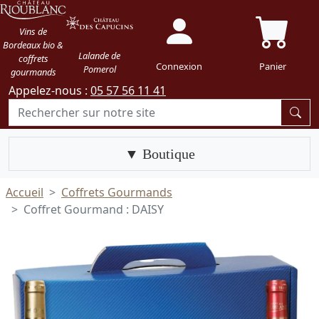
Vins de
Bordeaux bio &
Lalande de
coffrets
Connexion
Panier
Pomerol
gourmands
Appelez-nous :
05 57 56 11 41
Boutique
Accueil
Coffrets Gourmands
Coffret Gourmand : DAISY