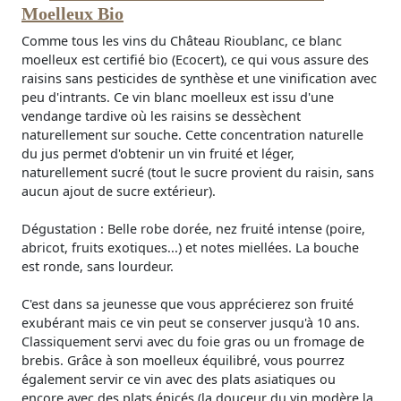
Moelleux Bio
Comme tous les vins du Château Rioublanc, ce blanc
moelleux est certifié bio (Ecocert), ce qui vous assure des
raisins sans pesticides de synthèse et une vinification avec
peu d'intrants. Ce vin blanc moelleux est issu d'une
vendange tardive où les raisins se dessèchent
naturellement sur souche. Cette concentration naturelle
du jus permet d'obtenir un vin fruité et léger,
naturellement sucré (tout le sucre provient du raisin, sans
aucun ajout de sucre extérieur).
Dégustation : Belle robe dorée, nez fruité intense (poire,
abricot, fruits exotiques...) et notes miellées. La bouche
est ronde, sans lourdeur.
C'est dans sa jeunesse que vous apprécierez son fruité
exubérant mais ce vin peut se conserver jusqu'à 10 ans.
Classiquement servi avec du foie gras ou un fromage de
brebis. Grâce à son moelleux équilibré, vous pourrez
également servir ce vin avec des plats asiatiques ou
encore avec des plats épicés (la douceur du vin modère la