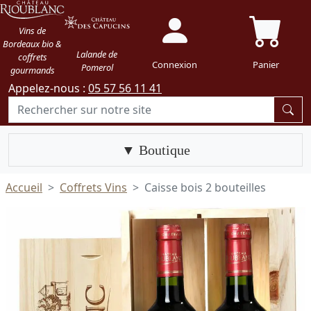
Vins de
Bordeaux bio &
Lalande de
coffrets
Connexion
Panier
Pomerol
gourmands
Appelez-nous :
05 57 56 11 41
Boutique
Accueil
Coffrets Vins
Caisse bois 2 bouteilles