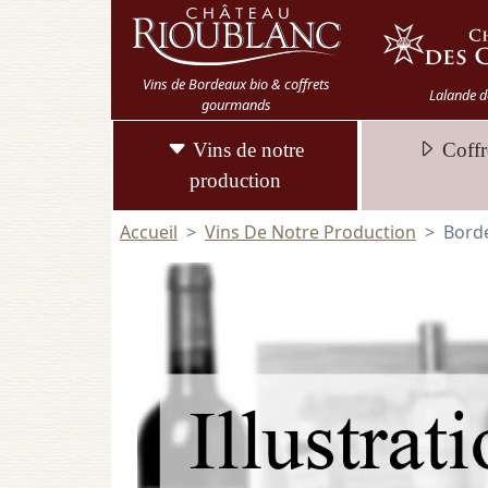
Vins de Bordeaux bio & coffrets
Lalande d
gourmands
Vins de notre
Coffr
production
Accueil
Vins De Notre Production
Borde